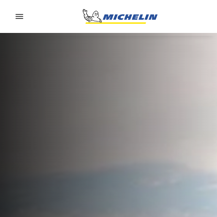
Go to page content
Go to page navigation