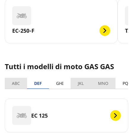
EC-250-F
TX
Tutti i modelli di moto GAS GAS
ABC
DEF
GHI
JKL
MNO
PQR
EC 125