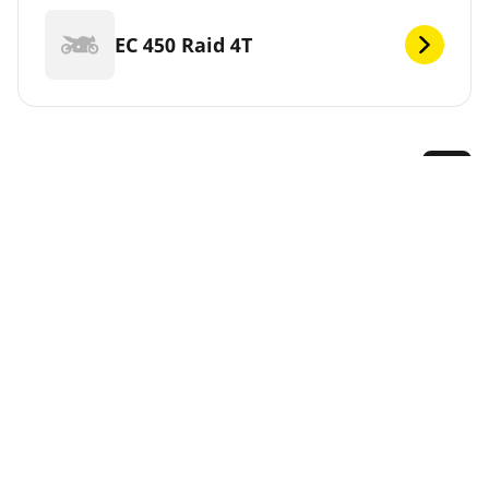
EC 450 Raid 4T
GHI
Michelin offre un’ampia gamma di pneumatici per la
tua GAS GAS. Basta selezionare il modello qui sotto e
lasciarsi guidare verso i pneumatici adatti al tuo
veicolo e le prestazioni che ti servono. Oppure, utilizza
il Configuratore di Pneumatici nella parte superiore di
questa pagina per vedere i pneumatici MICHELIN
disponibili.