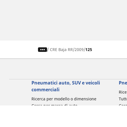
/
CRE Baja RR
2009
125
Pneumatici auto, SUV e veicoli
Pne
commerciali
Rice
Ricerca per modello o dimensione
Tutt
Cerca per marca di auto
Cerc
Cerca per tipo di veicolo
Cerc
Cerca per stagione
Cer
Cerca per utilizzo