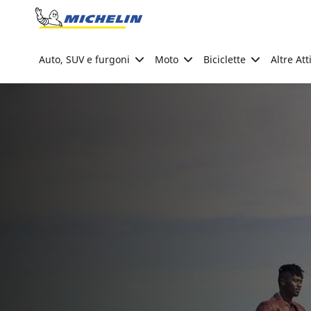
Go to page content
Go to page navigation
Auto, SUV e furgoni
Moto
Biciclette
Altre Att