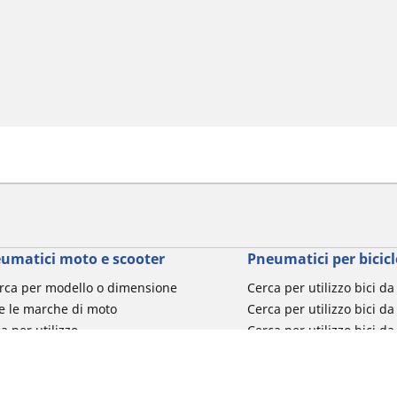
umatici moto e scooter
Pneumatici per bicicl
rca per modello o dimensione
Cerca per utilizzo bici d
e le marche di moto
Cerca per utilizzo bici da
a per utilizzo
Cerca per utilizzo bici d
a per famiglia di prodotto
Cerca per utilizzo e-Bike
ca per misura del pneumatico
Cerca per utilizzo bici 
turismo