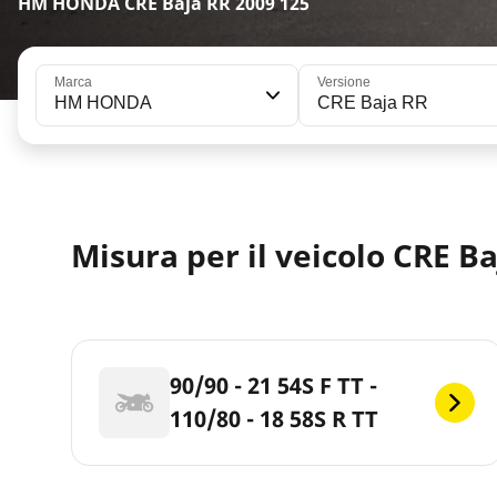
HM HONDA CRE Baja RR 2009 125
Marca
Versione
HM HONDA
CRE Baja RR
Misura per il veicolo CRE Ba
90/90 - 21 54S F TT -
110/80 - 18 58S R TT