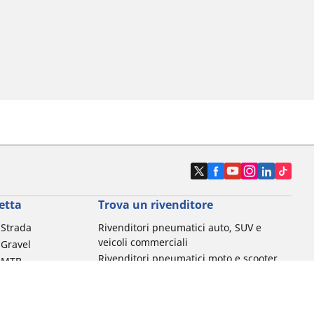
etta
Trova un rivenditore
a Strada
Rivenditori pneumatici auto, SUV e
veicoli commerciali
 Gravel
Rivenditori pneumatici moto e scooter
a MTB
Rivenditori pneumatici biciclette
Rivenditori pneumatici auto d'epoca
da commuting &