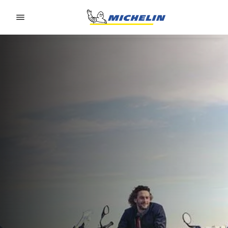
Go to page content
Go to page navigation