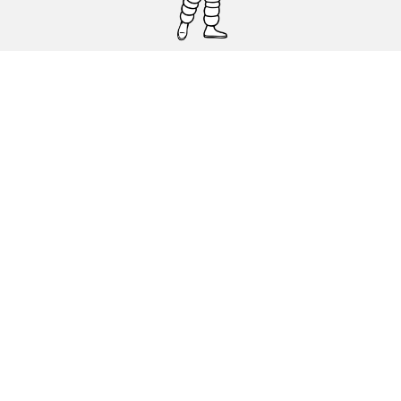
Pneumatici auto, SUV e veicoli
commerciali
Pneumatici moto e scooter
Pneumatici per bicicletta
Trova un rivenditore
I nostri esperti al vostro servizio
Cookies
Note Legali