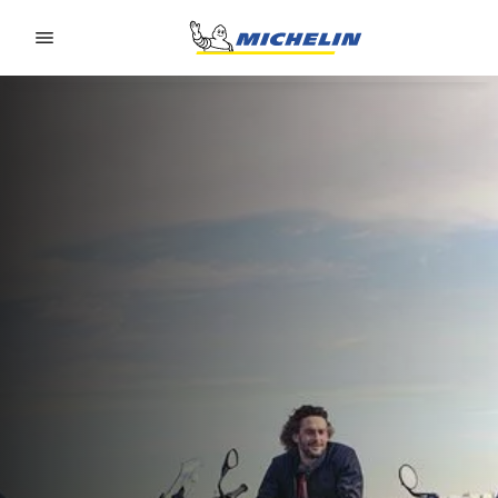
Go to page content
Go to page navigation