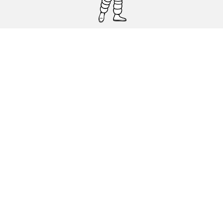
Pneumatici auto, SUV e veicoli
commerciali
Pneumatici moto e scooter
Pneumatici per bicicletta
Trova un rivenditore
I nostri esperti al vostro servizio
Cookies
Note Legali