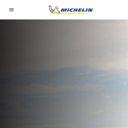
Go to page content
Go to page navigation