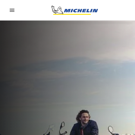
Go to page content
Go to page navigation