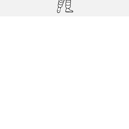
Pneumatici auto, SUV e veicoli
commerciali
Pneumatici moto e scooter
Pneumatici per bicicletta
Trova un rivenditore
I nostri esperti al vostro servizio
Cookies
Note Legali