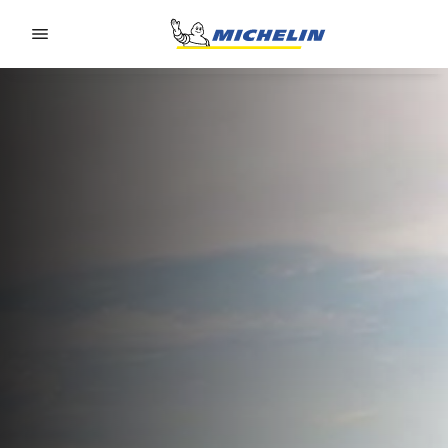
Go to page content
Go to page navigation