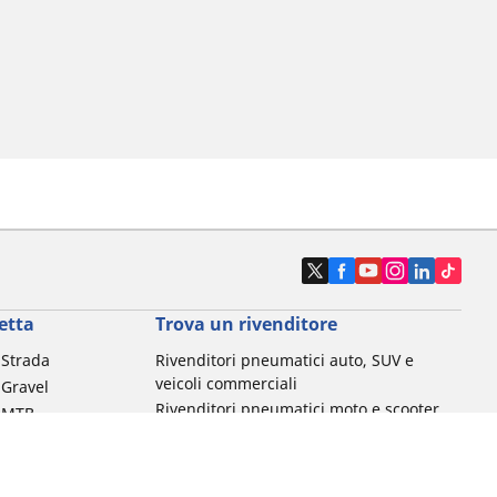
etta
Trova un rivenditore
a Strada
Rivenditori pneumatici auto, SUV e
veicoli commerciali
 Gravel
Rivenditori pneumatici moto e scooter
a MTB
Rivenditori pneumatici biciclette
Rivenditori pneumatici auto d'epoca
da commuting &