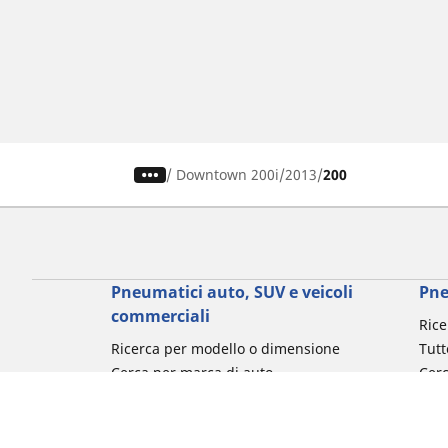
/
Downtown 200i
2013
200
Pneumatici auto, SUV e veicoli
Pne
commerciali
Rice
Ricerca per modello o dimensione
Tutt
Cerca per marca di auto
Cerc
Cerca per tipo di veicolo
Cerc
Cerca per stagione
Cer
Cerca per utilizzo