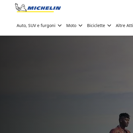
Go to page content
Go to page navigation
Auto, SUV e furgoni
Moto
Biciclette
Altre Att