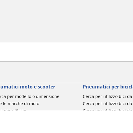
umatici moto e scooter
Pneumatici per bicicl
rca per modello o dimensione
Cerca per utilizzo bici d
e le marche di moto
Cerca per utilizzo bici da
a per utilizzo
Cerca per utilizzo bici d
a per famiglia di prodotto
Cerca per utilizzo e-Bike
ca per misura del pneumatico
Cerca per utilizzo bici 
turismo