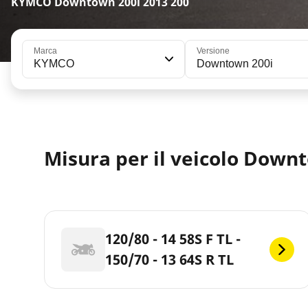
KYMCO Downtown 200i 2013 200
Marca
Versione
KYMCO
Downtown 200i
Misura per il veicolo Downt
120/80 - 14 58S F TL -
150/70 - 13 64S R TL