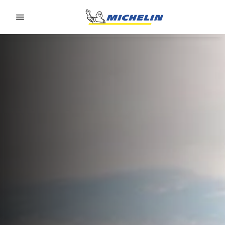
Go to page content
Go to page navigation