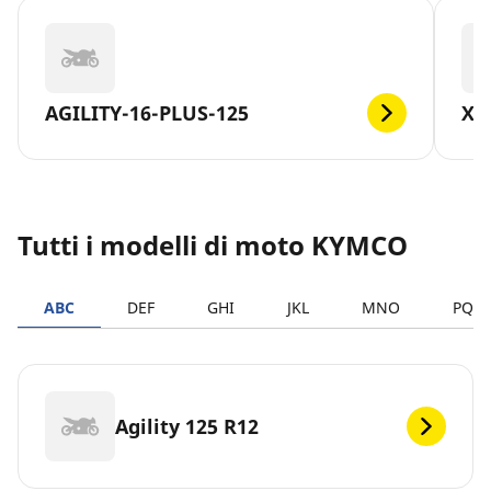
AGILITY-16-PLUS-125
XC
Tutti i modelli di moto KYMCO
ABC
DEF
GHI
JKL
MNO
PQR
Agility 125 R12