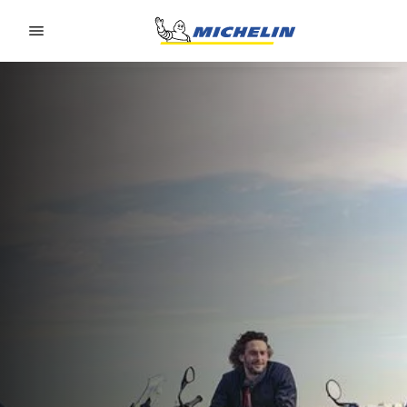
Go to page content
Go to page navigation