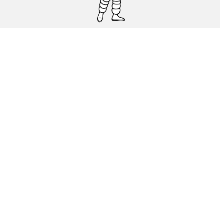
Pneumatici auto, SUV e veicoli
commerciali
Pneumatici moto e scooter
Pneumatici per bicicletta
Trova un rivenditore
I nostri esperti al vostro servizio
Cookies
Note Legali