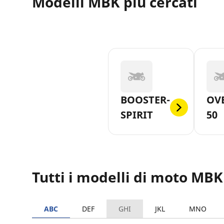
Modelli MBK più cercati
BOOSTER-
OV
SPIRIT
50
Tutti i modelli di moto MBK
ABC
DEF
GHI
JKL
MNO