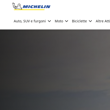
Go to page content
Go to page navigation
Auto, SUV e furgoni
Moto
Biciclette
Altre Att