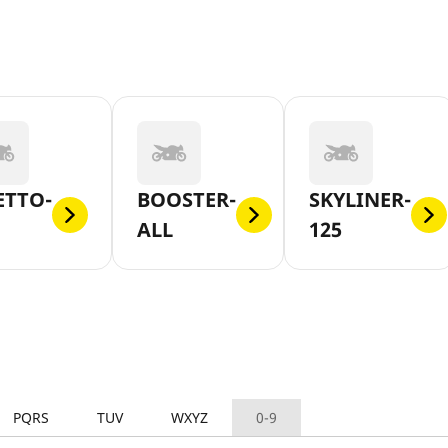
ETTO-
BOOSTER-
SKYLINER-
ALL
125
PQRS
TUV
WXYZ
0-9