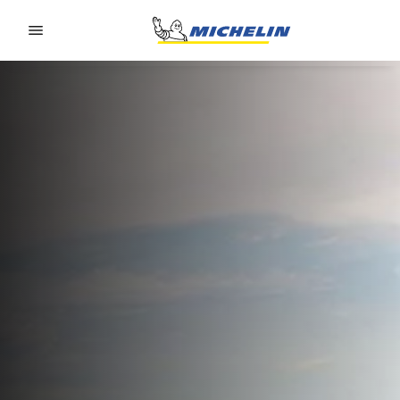
Go to page content
Go to page navigation