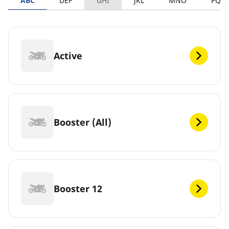
ABC
DEF
GHI
JKL
MNO
PQR
Active
Booster (All)
Booster 12