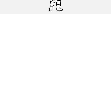
Pneumatici auto, SUV e veicoli
commerciali
Pneumatici moto e scooter
Pneumatici per bicicletta
Trova un rivenditore
I nostri esperti al vostro servizio
Cookies
Note Legali