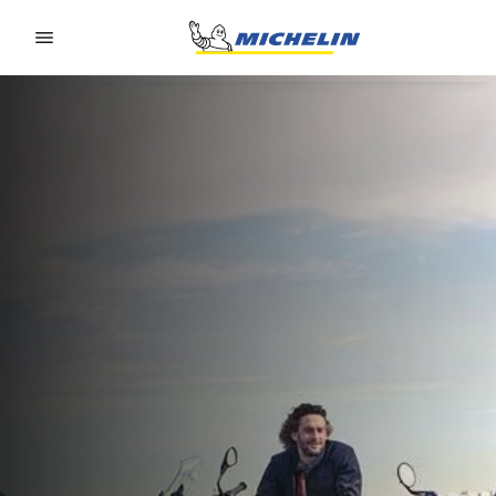
Go to page content
Go to page navigation