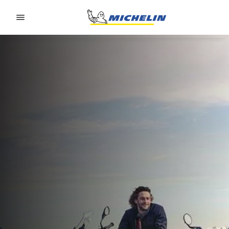
Go to page content
Go to page navigation