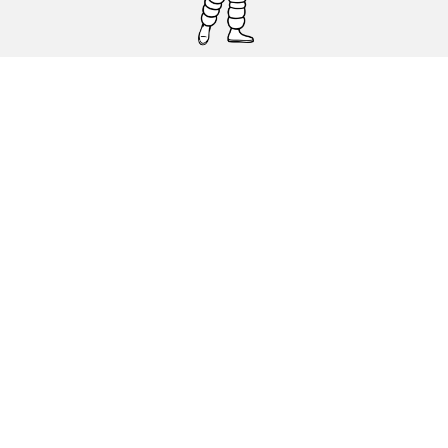
Pneumatici auto, SUV e veicoli
commerciali
Pneumatici moto e scooter
Pneumatici per bicicletta
Trova un rivenditore
I nostri esperti al vostro servizio
Cookies
Note Legali