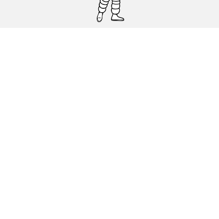
Pneumatici auto, SUV e veicoli
commerciali
Pneumatici moto e scooter
Pneumatici per bicicletta
Trova un rivenditore
I nostri esperti al vostro servizio
Cookies
Note Legali