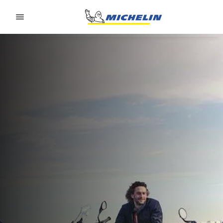
Go to page content
Go to page navigation