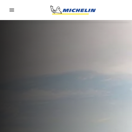
Go to page content
Go to page navigation