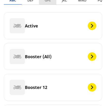
ABC
DEF
GHI
JKL
MNO
PQR
Active
Booster (All)
Booster 12