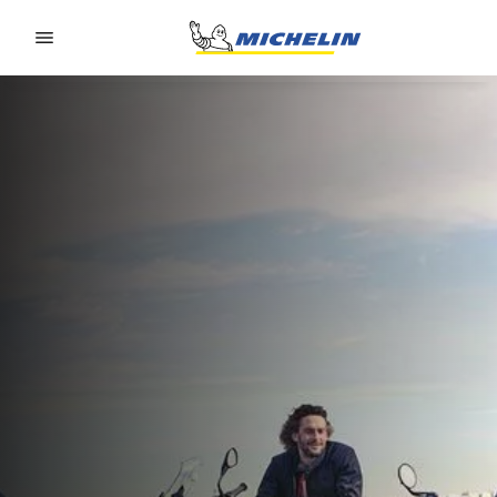
Go to page content
Go to page navigation