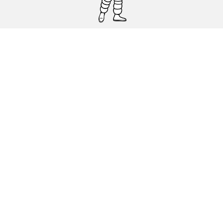
Pneumatici auto, SUV e veicoli
commerciali
Pneumatici moto e scooter
Pneumatici per bicicletta
Trova un rivenditore
I nostri esperti al vostro servizio
Cookies
Note Legali