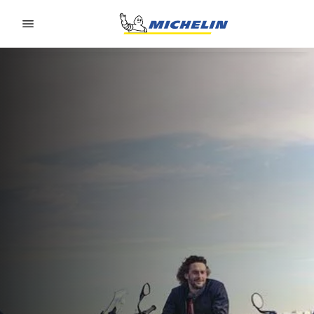
Go to page content
Go to page navigation