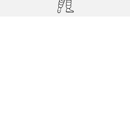
Pneumatici auto, SUV e veicoli
commerciali
Pneumatici moto e scooter
Pneumatici per bicicletta
Trova un rivenditore
I nostri esperti al vostro servizio
Cookies
Note Legali