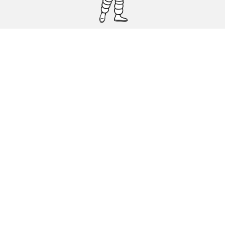
Pneumatici auto, SUV e veicoli
commerciali
Pneumatici moto e scooter
Pneumatici per bicicletta
Trova un rivenditore
I nostri esperti al vostro servizio
Cookies
Note Legali