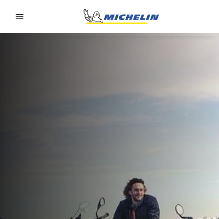
Go to page content
Go to page navigation