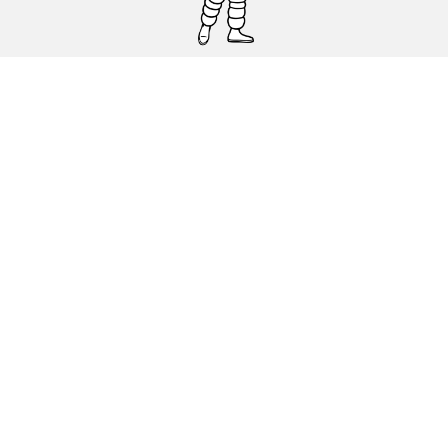
Pneumatici auto, SUV e veicoli
commerciali
Pneumatici moto e scooter
Pneumatici per bicicletta
Trova un rivenditore
I nostri esperti al vostro servizio
Cookies
Note Legali