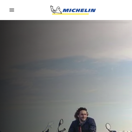
Go to page content
Go to page navigation