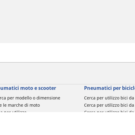
umatici moto e scooter
Pneumatici per bicicl
rca per modello o dimensione
Cerca per utilizzo bici d
e le marche di moto
Cerca per utilizzo bici da
a per utilizzo
Cerca per utilizzo bici d
a per famiglia di prodotto
Cerca per utilizzo e-Bike
ca per misura del pneumatico
Cerca per utilizzo bici 
turismo