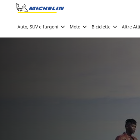
Go to page content
Go to page navigation
Auto, SUV e furgoni
Moto
Biciclette
Altre Att