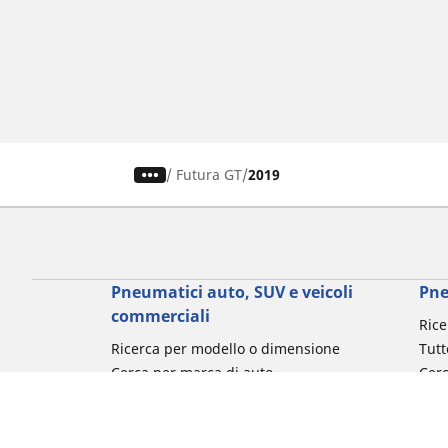
/
Futura GT
2019
Pneumatici auto, SUV e veicoli
Pne
commerciali
Rice
Ricerca per modello o dimensione
Tutt
Cerca per marca di auto
Cerc
Cerca per tipo di veicolo
Cerc
Cerca per stagione
Cer
Cerca per utilizzo