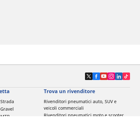
etta
Trova un rivenditore
a Strada
Rivenditori pneumatici auto, SUV e
veicoli commerciali
 Gravel
Rivenditori pneumatici moto e scooter
a MTB
Rivenditori pneumatici biciclette
Rivenditori pneumatici auto d'epoca
da commuting &