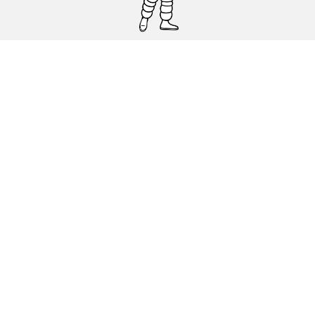
Pneumatici auto, SUV e veicoli
commerciali
Pneumatici moto e scooter
Pneumatici per bicicletta
Trova un rivenditore
I nostri esperti al vostro servizio
Cookies
Note Legali