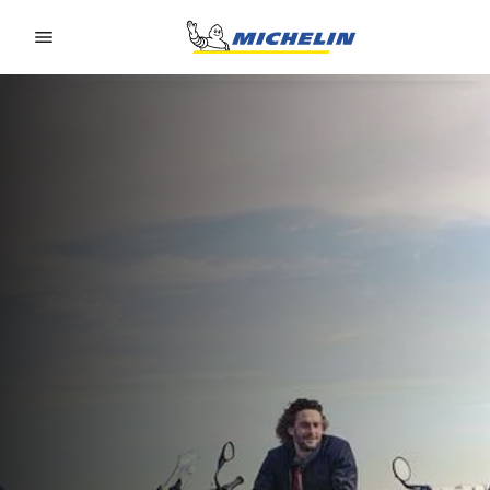
Go to page content
Go to page navigation