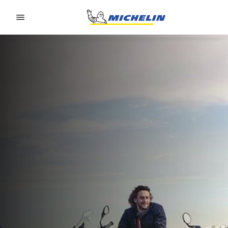
Go to page content
Go to page navigation