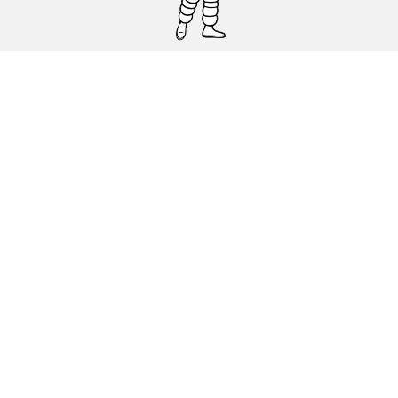
Pneumatici auto, SUV e veicoli
commerciali
Pneumatici moto e scooter
Pneumatici per bicicletta
Trova un rivenditore
I nostri esperti al vostro servizio
Cookies
Note Legali