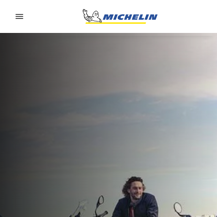
Go to page content
Go to page navigation