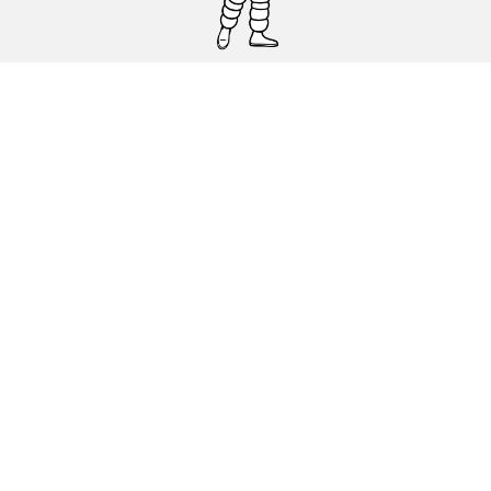
Pneumatici auto, SUV e veicoli
commerciali
Pneumatici moto e scooter
Pneumatici per bicicletta
Trova un rivenditore
I nostri esperti al vostro servizio
Cookies
Note Legali