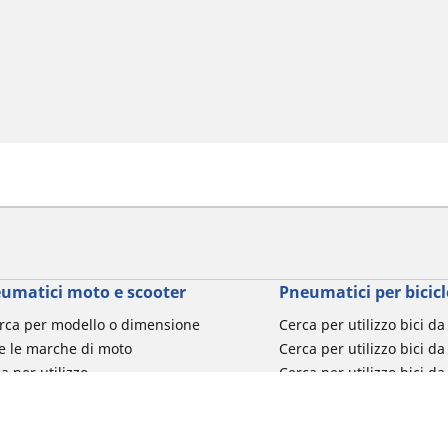
umatici moto e scooter
Pneumatici per bicicl
rca per modello o dimensione
Cerca per utilizzo bici d
e le marche di moto
Cerca per utilizzo bici da
a per utilizzo
Cerca per utilizzo bici d
a per famiglia di prodotto
Cerca per utilizzo e-Bike
ca per misura del pneumatico
Cerca per utilizzo bici 
turismo