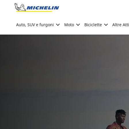
Go to page content
Go to page navigation
Auto, SUV e furgoni
Moto
Biciclette
Altre Att