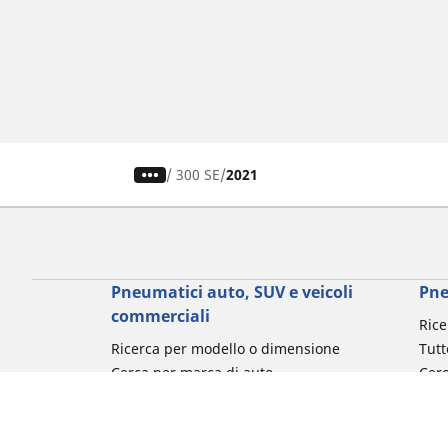
/
300 SE
2021
Pneumatici auto, SUV e veicoli
Pne
commerciali
Rice
Ricerca per modello o dimensione
Tutt
Cerca per marca di auto
Cerc
Cerca per tipo di veicolo
Cerc
Cerca per stagione
Cer
Cerca per utilizzo