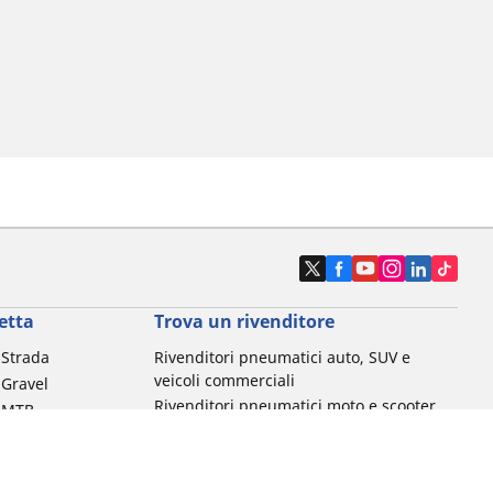
etta
Trova un rivenditore
a Strada
Rivenditori pneumatici auto, SUV e
veicoli commerciali
 Gravel
Rivenditori pneumatici moto e scooter
a MTB
Rivenditori pneumatici biciclette
Rivenditori pneumatici auto d'epoca
da commuting &