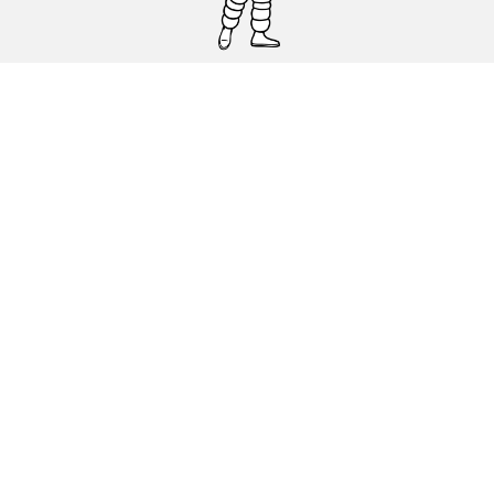
Pneumatici auto, SUV e veicoli
commerciali
Pneumatici moto e scooter
Pneumatici per bicicletta
Trova un rivenditore
I nostri esperti al vostro servizio
Cookies
Note Legali