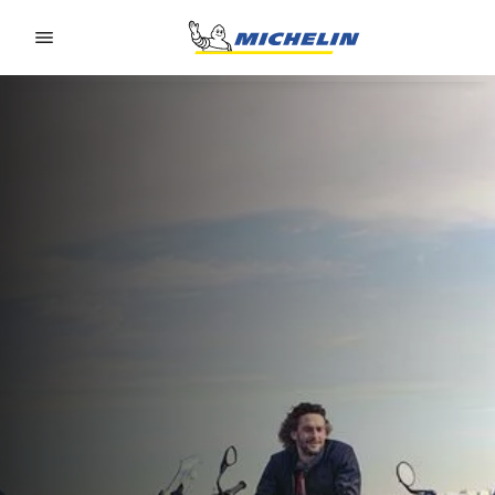
Go to page content
Go to page navigation