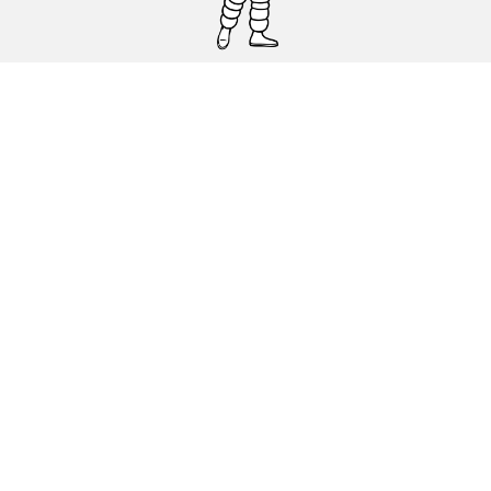
Pneumatici auto, SUV e veicoli
commerciali
Pneumatici moto e scooter
Pneumatici per bicicletta
Trova un rivenditore
I nostri esperti al vostro servizio
Cookies
Note Legali