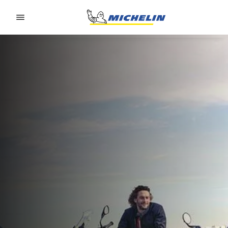
Go to page content
Go to page navigation