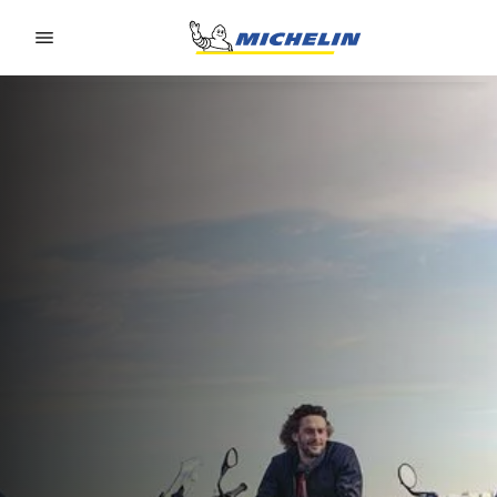
Go to page content
Go to page navigation