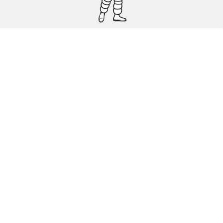
Pneumatici auto, SUV e veicoli
commerciali
Pneumatici moto e scooter
Pneumatici per bicicletta
Trova un rivenditore
I nostri esperti al vostro servizio
Cookies
Note Legali