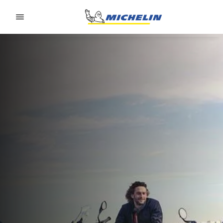
Go to page content
Go to page navigation