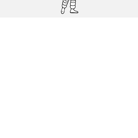
Pneumatici auto, SUV e veicoli
commerciali
Pneumatici moto e scooter
Pneumatici per bicicletta
Trova un rivenditore
I nostri esperti al vostro servizio
Cookies
Note Legali