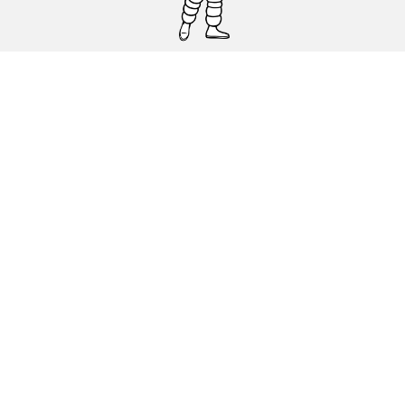
Pneumatici auto, SUV e veicoli
commerciali
Pneumatici moto e scooter
Pneumatici per bicicletta
Trova un rivenditore
I nostri esperti al vostro servizio
Cookies
Note Legali