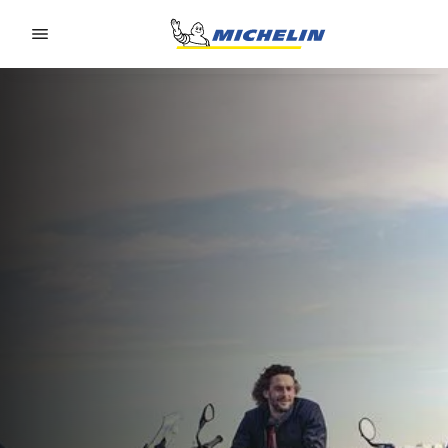
Go to page content
Go to page navigation