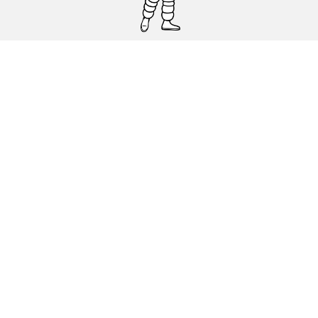
Pneumatici auto, SUV e veicoli
commerciali
Pneumatici moto e scooter
Pneumatici per bicicletta
Trova un rivenditore
I nostri esperti al vostro servizio
Cookies
Note Legali