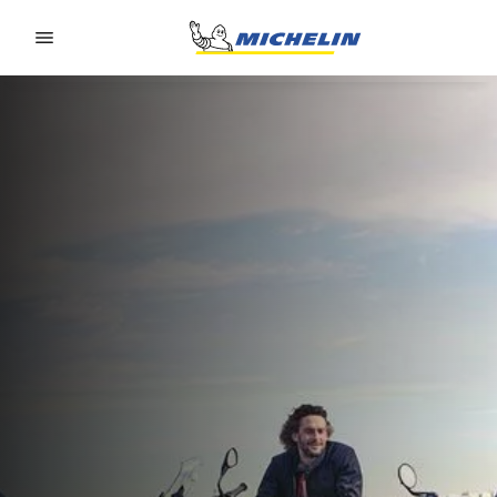
Go to page content
Go to page navigation