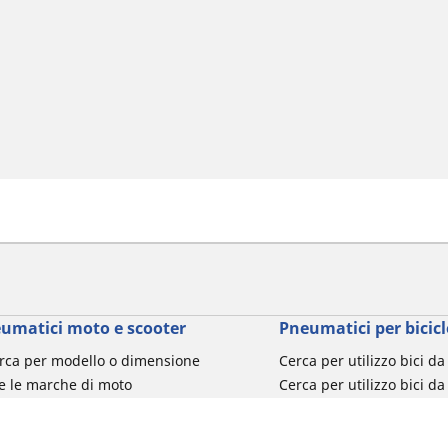
umatici moto e scooter
Pneumatici per bicicl
rca per modello o dimensione
Cerca per utilizzo bici d
e le marche di moto
Cerca per utilizzo bici da
a per utilizzo
Cerca per utilizzo bici d
a per famiglia di prodotto
Cerca per utilizzo e-Bike