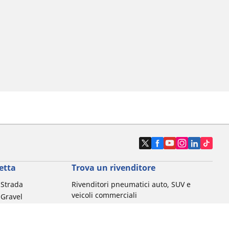
etta
Trova un rivenditore
a Strada
Rivenditori pneumatici auto, SUV e
veicoli commerciali
 Gravel
Rivenditori pneumatici moto e scooter
a MTB
Rivenditori pneumatici biciclette