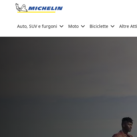
Go to page content
Go to page navigation
Auto, SUV e furgoni
Moto
Biciclette
Altre Att