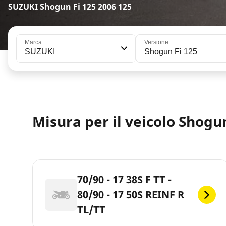
SUZUKI Shogun Fi 125 2006 125
Marca
Versione
SUZUKI
Shogun Fi 125
Misura per il veicolo Shogun
70/90 - 17 38S F TT -
80/90 - 17 50S REINF R
TL/TT