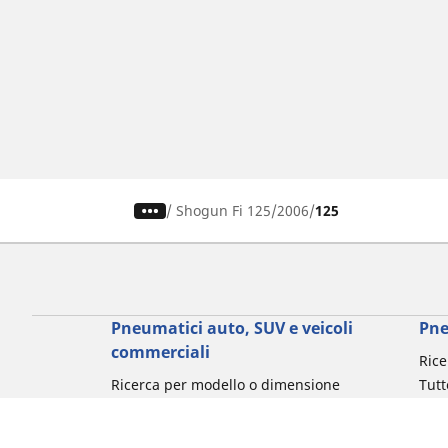
/
Shogun Fi 125
2006
125
Pneumatici auto, SUV e veicoli
Pne
commerciali
Rice
Ricerca per modello o dimensione
Tutt
Cerca per marca di auto
Cerc
Cerca per tipo di veicolo
Cerc