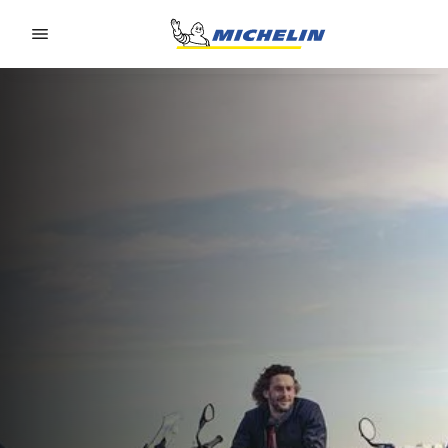
Go to page content
Go to page navigation