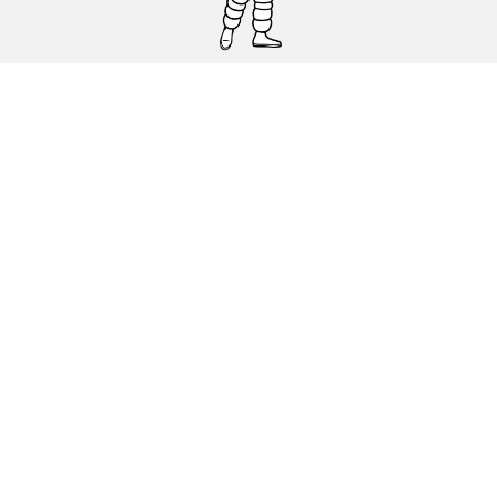
Pneumatici auto, SUV e veicoli
commerciali
Pneumatici moto e scooter
Pneumatici per bicicletta
Trova un rivenditore
I nostri esperti al vostro servizio
Cookies
Note Legali