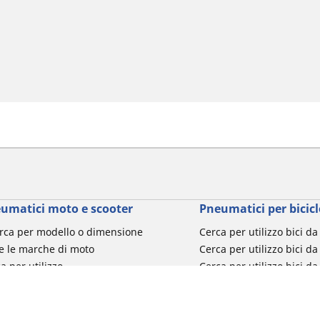
umatici moto e scooter
Pneumatici per bicicl
rca per modello o dimensione
Cerca per utilizzo bici d
e le marche di moto
Cerca per utilizzo bici da
a per utilizzo
Cerca per utilizzo bici d
a per famiglia di prodotto
Cerca per utilizzo e-Bike
ca per misura del pneumatico
Cerca per utilizzo bici 
turismo