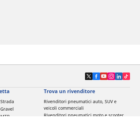
etta
Trova un rivenditore
a Strada
Rivenditori pneumatici auto, SUV e
veicoli commerciali
 Gravel
Rivenditori pneumatici moto e scooter
a MTB
Rivenditori pneumatici biciclette
Rivenditori pneumatici auto d'epoca
da commuting &