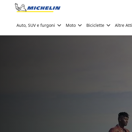
Go to page content
Go to page navigation
Auto, SUV e furgoni
Moto
Biciclette
Altre Att