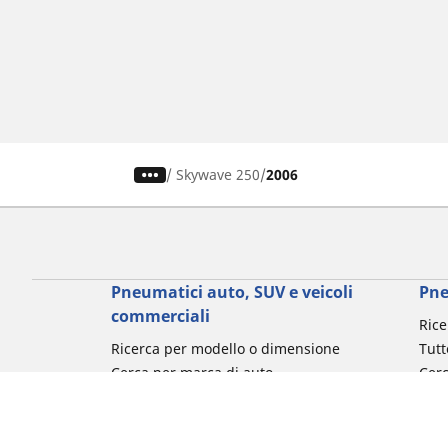
/
Skywave 250
2006
Pneumatici auto, SUV e veicoli
Pne
commerciali
Rice
Ricerca per modello o dimensione
Tutt
Cerca per marca di auto
Cerc
Cerca per tipo di veicolo
Cerc
Cerca per stagione
Cer
Cerca per utilizzo