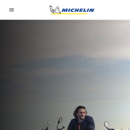
Go to page content
Go to page navigation