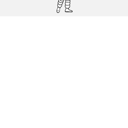
Pneumatici auto, SUV e veicoli
commerciali
Pneumatici moto e scooter
Pneumatici per bicicletta
Trova un rivenditore
I nostri esperti al vostro servizio
Cookies
Note Legali