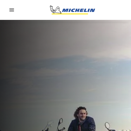
Go to page content
Go to page navigation