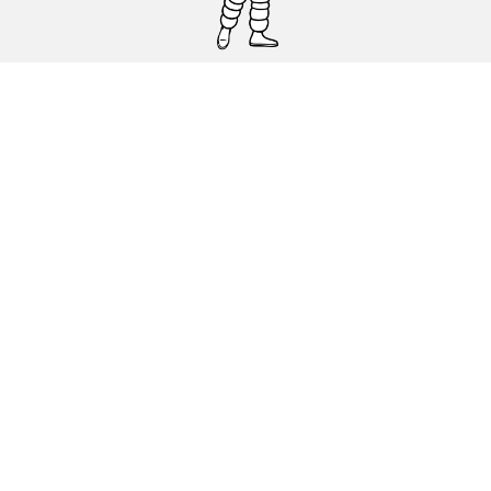
Pneumatici auto, SUV e veicoli
commerciali
Pneumatici moto e scooter
Pneumatici per bicicletta
Trova un rivenditore
I nostri esperti al vostro servizio
Cookies
Note Legali