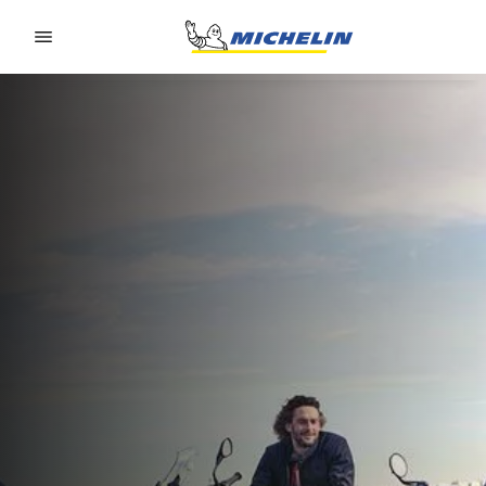
Go to page content
Go to page navigation