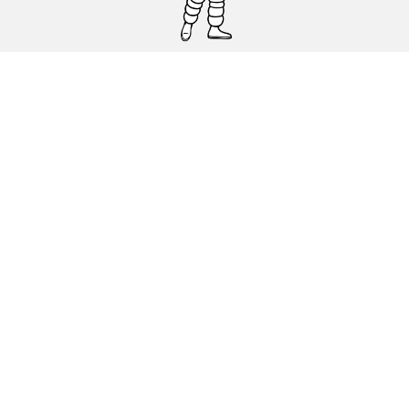
Pneumatici auto, SUV e veicoli
commerciali
Pneumatici moto e scooter
Pneumatici per bicicletta
Trova un rivenditore
I nostri esperti al vostro servizio
Cookies
Note Legali