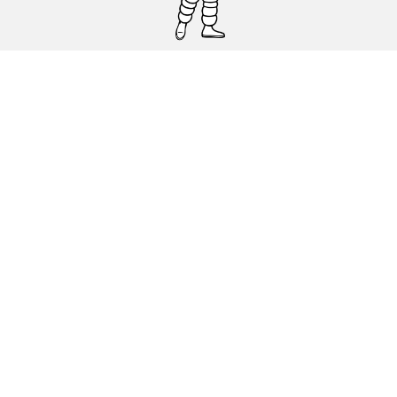
Pneumatici auto, SUV e veicoli
commerciali
Pneumatici moto e scooter
Pneumatici per bicicletta
Trova un rivenditore
I nostri esperti al vostro servizio
Cookies
Note Legali