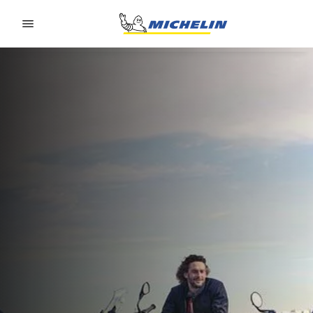
Go to page content
Go to page navigation