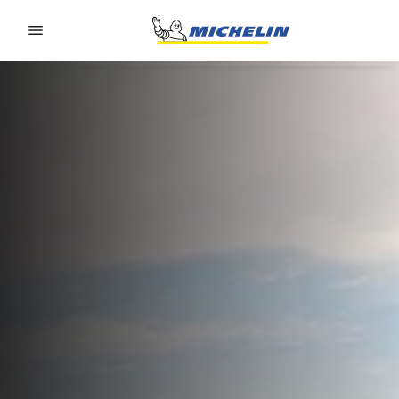
Go to page content
Go to page navigation