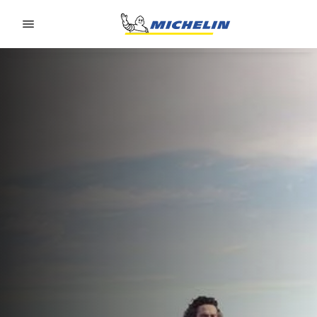
Go to page content
Go to page navigation