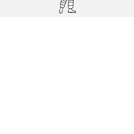
Pneumatici auto, SUV e veicoli
commerciali
Pneumatici moto e scooter
Pneumatici per bicicletta
Trova un rivenditore
I nostri esperti al vostro servizio
Cookies
Note Legali