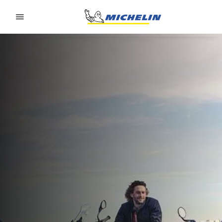
Go to page content
Go to page navigation