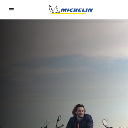
Go to page content
Go to page navigation