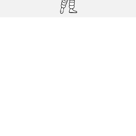
Pneumatici auto, SUV e veicoli
commerciali
Pneumatici moto e scooter
Pneumatici per bicicletta
Trova un rivenditore
I nostri esperti al vostro servizio
Cookies
Note Legali