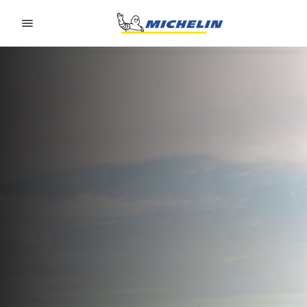
Go to page content
Go to page navigation