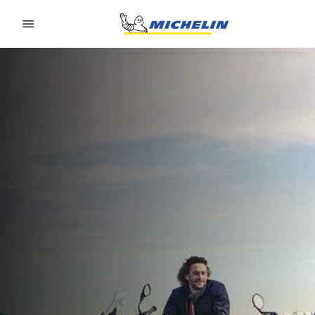
Go to page content
Go to page navigation