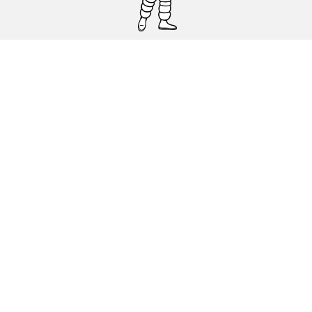
Pneumatici auto, SUV e veicoli
commerciali
Pneumatici moto e scooter
Pneumatici per bicicletta
Trova un rivenditore
I nostri esperti al vostro servizio
Cookies
Note Legali