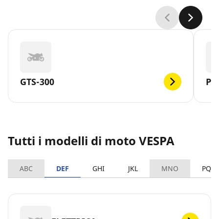
GTS-300
PX
Tutti i modelli di moto VESPA
ABC
DEF
GHI
JKL
MNO
PQR