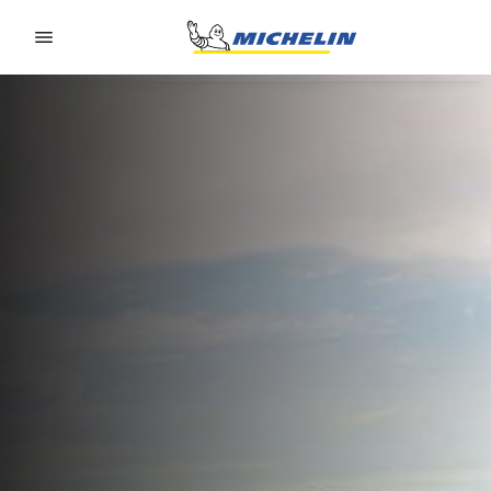
Go to page content
Go to page navigation