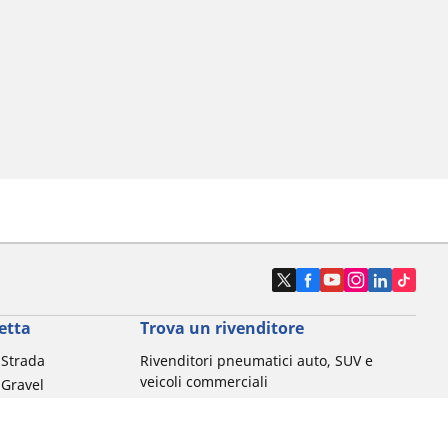
etta
Trova un rivenditore
a Strada
Rivenditori pneumatici auto, SUV e
veicoli commerciali
 Gravel
Rivenditori pneumatici moto e scooter
a MTB
Rivenditori pneumatici biciclette