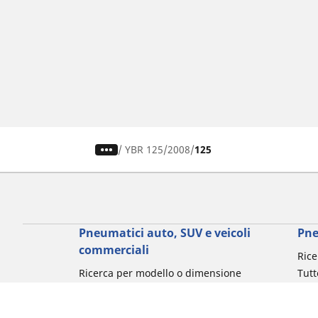
/
YBR 125
2008
125
Pneumatici auto, SUV e veicoli
Pne
commerciali
Rice
Ricerca per modello o dimensione
Tutt
Cerca per marca di auto
Cerc
Cerca per tipo di veicolo
Cerc