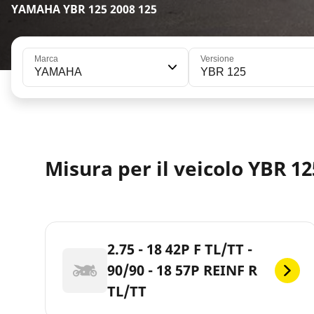
YAMAHA YBR 125 2008 125
Marca
Versione
YAMAHA
YBR 125
Misura per il veicolo YBR 12
2.75 - 18 42P F TL/TT -
90/90 - 18 57P REINF R
TL/TT