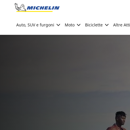
Go to page content
Go to page navigation
Auto, SUV e furgoni
Moto
Biciclette
Altre Att