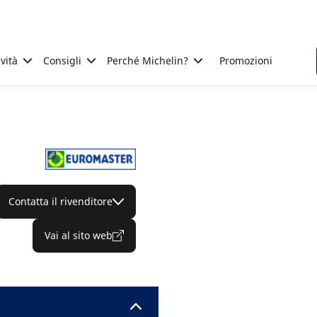
ività
Consigli
Perché Michelin?
Promozioni
Contatta il rivenditore
Vai al sito web