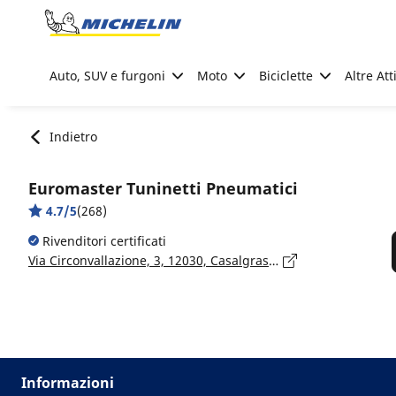
Go to page content
Go to page navigation
Auto, SUV e furgoni
Moto
Biciclette
Altre Att
Indietro
Euromaster Tuninetti Pneumatici
4.7/5
(268)
Rivenditori certificati
Via Circonvallazione, 3, 12030, Casalgrasso, Cuneo
Informazioni