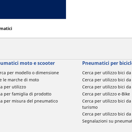
gliori per il tuo veicolo. Chiedi
e gomme più adatte alle tue
o:
gomme
Sava
,
Continental
,
Barum
,
Yokohama
,
Austone
,
matici
umatici
in provincia di Cuneo,
enota un appuntamento o richiedi
umatici moto e scooter
Pneumatici per bicicl
rca per modello o dimensione
Cerca per utilizzo bici d
e le marche di moto
Cerca per utilizzo bici da
a per utilizzo
Cerca per utilizzo bici d
a per famiglia di prodotto
Cerca per utilizzo e-Bike
ca per misura del pneumatico
Cerca per utilizzo bici 
turismo
Cerca per utilizzo bici 
Segnalazioni su pneumati