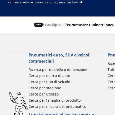
camion e autocarri, mezzi agricoli, mezzi industriali.
Nella nostra officina a Casalgrasso, puoi trovare le marche di pneumatici mi
un consiglio ai nostri esperti per scoprire il modello e le dimensioni dell
esigenze. Nell’officina sono disponibili le migliori marche per il tuo veicol
Michelin
,
BFGoodrich
,
Tigar
,
Nexen
,
Hankook
,
Goodyear
,
Laufenn
,
Fulda
,
/
casalgrasso
euromaster tuninetti pneu
Cooper
e tante altre. Ti aspettiamo nell’officina Euromaster Tuninetti
Pne
gommista specializzato in servizi di manutenzione auto e pneumatici. Pr
un preventivo per il servizio che cerchi.
Pneumatici auto, SUV e veicoli
Pne
commerciali
Rice
Ricerca per modello o dimensione
Tutt
Cerca per marca di auto
Cerc
Cerca per tipo di veicolo
Cerc
Cerca per stagione
Cer
Cerca per utilizzo
Cerca per famiglia di prodotto
Cerca per misura del pneumatico
I nostri esperti al vostro servizio