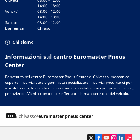
Giovedì
08:00 - 12:00
14:00 - 18:00
Venerdì
08:00 - 12:00
14:00 - 18:00
Sabato
08:00 - 12:00
Domenica
Chiuso
Chi siamo
Informazioni sul centro Euromaster Pneus
Center
Benvenuto nel centro Euromaster Pneus Center di Chivasso, meccanico
esperto in servizi auto e gommista specializzato in servizi pneumatici per
veicoli leggeri. In questa officina sono disponibili servizi per privati e servizi
per aziende. Vieni a trovarci per effettuare la manutenzione del veicolo:
auto, 4x4, moto, scooter, camper, furgoni. Nella nostra officina a Chivasso,
puoi trovare le marche di pneumatici migliori per il tuo veicolo. Chiedi un
consiglio ai nostri esperti per scoprire il modello e le dimensioni delle
/
chivasso
euromaster pneus center
gomme più adatte alle tue esigenze. Nell’officina sono disponibili le
migliori marche per il tuo veicolo:
gomme Michelin
,
BFGoodrich
,
Tigar
,
Nexen
,
Hankook
,
Goodyear
,
Laufenn
,
Fulda
,
Sava
,
Continental
,
Barum
,
Yokohama
,
Austone
,
Cooper
e tante altre. Ti aspettiamo nell’officina
Euromaster Pneus Center di Chivasso in provincia di Torino, gommista