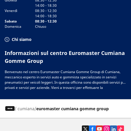
Giovedì
08:30 - 12:30
14:00 - 18:30
Venerdì
08:30 - 12:30
14:00 - 18:30
Sabato
08:30 - 12:30
Domenica
Chiuso
Chi siamo
Informazioni sul centro Euromaster Cumiana
Gomme Group
Benvenuto nel centro Euromaster Cumiana Gomme Group di Cumiana,
meccanico esperto in servizi auto e gommista specializzato in servizi
pneumatici per veicoli leggeri. In questa officina sono disponibili servizi per
privati e servizi per aziende. Vieni a trovarci per effettuare la
manutenzione del veicolo: auto, 4x4, moto, scooter, camper, furgoni,
camion e autocarri, mezzi industriali. Nella nostra officina a Cumiana, puoi
trovare le marche di pneumatici migliori per il tuo veicolo. Chiedi un
/
cumiana
euromaster cumiana gomme group
consiglio ai nostri esperti per scoprire il modello e le dimensioni delle
gomme più adatte alle tue esigenze. Nell’officina sono disponibili le
migliori marche per il tuo veicolo:
gomme Michelin
,
BFGoodrich
,
Tigar
,
Nexen
,
Hankook
,
Goodyear
,
Laufenn
,
Fulda
,
Sava
,
Continental
,
Barum
,
Yokohama
,
Austone
,
Cooper
e tante altre. Ti aspettiamo nell’officina