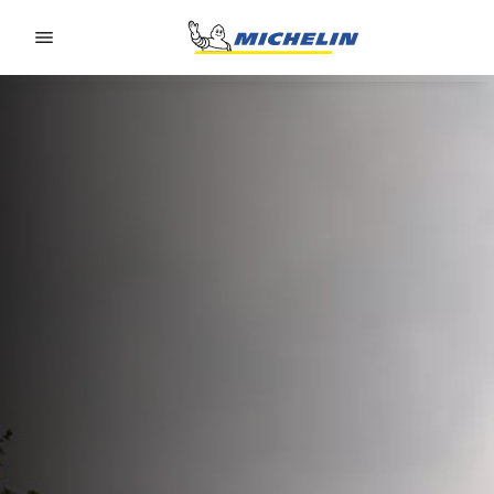
Go to page content
Go to page navigation