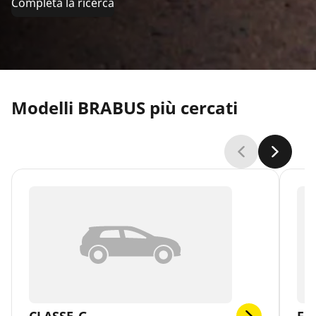
Completa la ricerca
Modelli BRABUS più cercati
CLASSE-G
FO