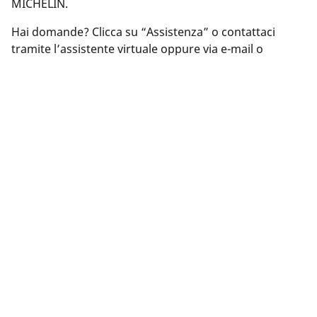
MICHELIN.
Hai domande? Clicca su “Assistenza” o contattaci
tramite l’assistente virtuale oppure via e-mail o
telefono. I nostri esperti sono al tuo servizio per
offrirti i consigli più adatti a te in materia di
pneumatici.
Note legali
L'indice di carico e il codice di velocità visualizzati possono
differire leggermente rispetto a quelli della misura originale
riportate sulla carta di circolazione del veicolo. Il rivenditore